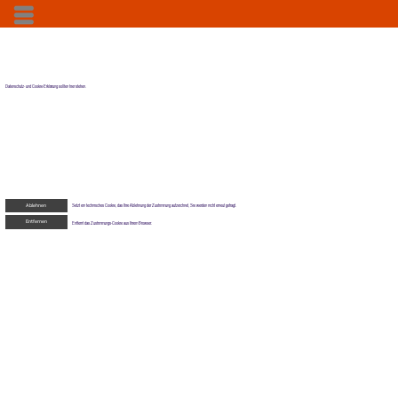
Menü
Datenschutz- und Cookie-Erklärung sollten hier stehen.
Ablehnen
Setzt ein technisches Cookie, das Ihre Ablehnung der Zustimmung aufzeichnet, Sie werden nicht erneut gefragt.
Entfernen
Entfernt das Zustimmungs-Cookie aus Ihrem Browser.